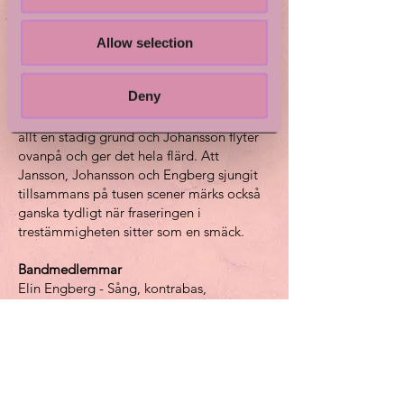
Trots allt skojande är Det Blev
Handgemäng inga skojare. Musiken tas
Allow selection
på blodigt allvar, som sig bör. Det undgår
ingen när maskineriet drar igång.
Deny
Svensson och Jansson piskar groovet
framåt, Engberg limmar perfekt och ger
allt en stadig grund och Johansson flyter
ovanpå och ger det hela flärd. Att
Jansson, Johansson och Engberg sjungit
tillsammans på tusen scener märks också
ganska tydligt när fraseringen i
trestämmigheten sitter som en smäck.
Bandmedlemmar
Elin Engberg - Sång, kontrabas,
komposition
Bror Gunnar Jansson - Sång, gitarr,
komposition
Christoffer Johansson - Sång, gitarr,
komposition
Emanuel Svensson - Trummor