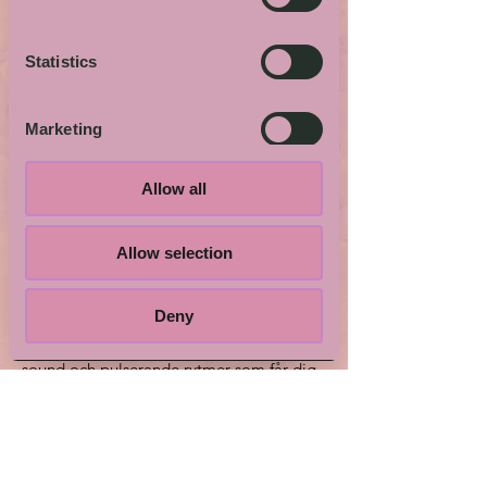
Le Cumbinate
10 juli 2026
Statistics
Ett eklektiskt band bestående av sju
kvinnor, sju musiker, med olika stilar och
influenser, vars groove är lika livfullt som
Marketing
poetiskt. Ett band som rör sig i de glada
och medryckande rytmerna från
Latinamerika, med hela dess afroarv.
Allow all
Show details
Le Cumbinate är en resa genom tid och
Allow selection
rum – från Brasiliens och Colombias
uråldriga rytmer till mer moderna uttryck
som afrobeat och reggae.
Deny
Låt dig svepas med av deras drivande
sound och pulserande rytmer som får dig
att vilja dansa!