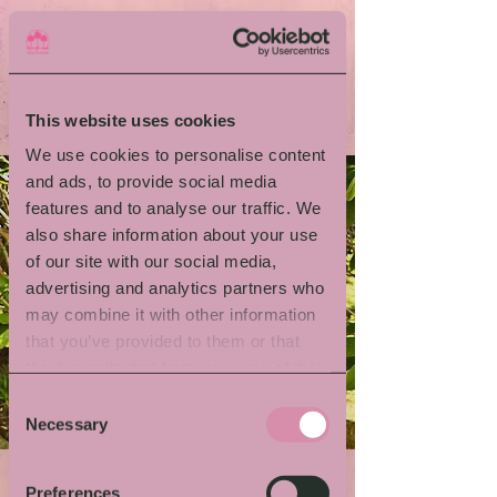
This website uses cookies
We use cookies to personalise content
and ads, to provide social media
features and to analyse our traffic. We
also share information about your use
of our site with our social media,
advertising and analytics partners who
may combine it with other information
that you’ve provided to them or that
they’ve collected from your use of their
services.
Consent
Necessary
Selection
Preferences