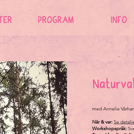
TER
PROGRAM
INFO
Naturva
med Annelie Vårham
När & var:
Se detalj
Workshopspråk:
Sv