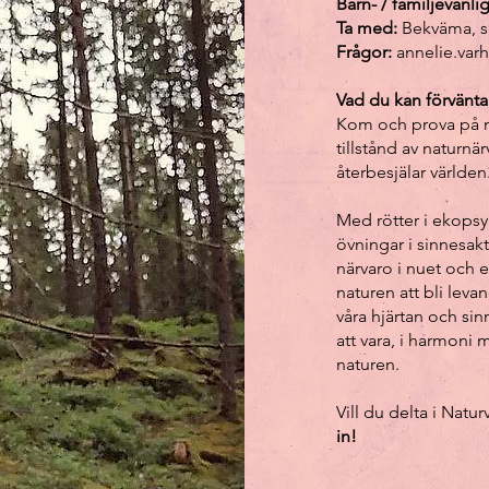
Barn- / familjevänlig
Ta med:
Bekväma, s
Frågor:
annelie.va
Vad du kan förvänta
Kom och prova på n
tillstånd av naturnä
återbesjälar världen
Med rötter i ekopsy
övningar i sinnesak
närvaro i nuet och e
naturen att bli lev
våra hjärtan och sinn
att vara, i harmoni
naturen.
Vill du delta i Natu
in!