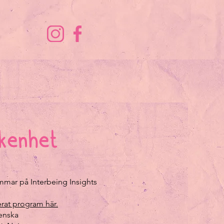
kenhet
mar på Interbeing Insights
erat program här.
enska