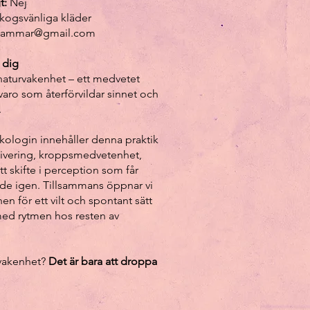
t:
Nej
kogsvänliga kläder
rhammar@gmail.com
 dig
aturvakenhet – ett medvetet
rvaro som återförvildar sinnet och
.
kologin innehåller denna praktik
tivering, kroppsmedvetenhet,
tt skifte i perception som får
ande igen. Tillsammans öppnar vi
en för ett vilt och spontant sätt
 med rytmen hos resten av
rvakenhet?
Det är bara att droppa