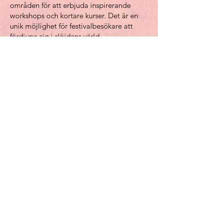
områden för att erbjuda inspirerande
workshops och kortare kurser. Det är en
unik möjlighet för festivalbesökare att
fördjupa sig i slöjdens värld.
Projektets mål är att nå personer som
vanligtvis kanske inte vanligtvis tar del av
kreativa aktiviteter, samt att skapa en
plattform för kunskapsutbyte mellan
kulturutövare. Slöjd in the Woods vill
inspirera och väcka skaparglädje genom
praktiska workshopsi skogens förtrollande
miljö, där hantverket får visas i sitt rätta
element.
Ett särskilt tack till Region Halland, vars
stöd har gjort projektet möjligt.