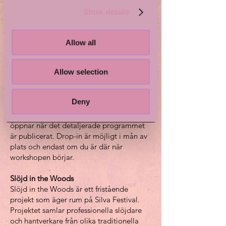
Show details
Under denna halvdagskurs i att tälja
krympburkar fokuserar vi främst på att
urholka en gren och lär oss hur man sätter
Allow all
i botten på burken. Vi kommer även att gå
igenom olika sätt att skapa ett lock vid ett
Allow selection
senare tillfälle.
Vill du delta i Shrink Pot Carving?
Deny
Föranmäl dig på:
info@wildcraftedhome.com
. Föranmälan
öppnar när det detaljerade programmet
är publicerat. Drop-in är möjligt i mån av
plats och endast om du är där när
workshopen börjar.
Slöjd in the Woods
Slöjd in the Woods är ett fristående
projekt som äger rum på Silva Festival.
Projektet samlar professionella slöjdare
och hantverkare från olika traditionella