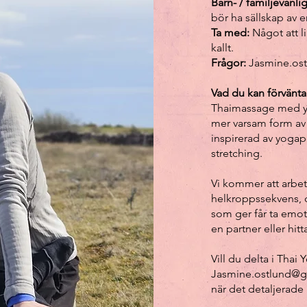
Barn- / familjevänlig
bör ha sällskap av 
Ta med:
Något att l
kallt.
Frågor:
Jasmine.os
Vad du kan förvänta
Thaimassage med yo
mer varsam form av 
inspirerad av yogap
stretching.
Vi kommer att arbe
helkroppssekvens, o
som ger får ta emo
en partner eller hi
Vill du delta i Tha
Jasmine.ostlund@
när det detaljerade