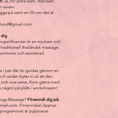
t:
Ja, för äldre barn. Alla barn
en vuxen.
igga på samt en filt om det är
tlund@gmail.com
 dig
gainfluenser är en mjukare och
traditionell thailändsk massage,
ositioner och assisterad
ta i par där du guidas genom en
ch sedan byter ni så att den
t och vice versa. Kom gärna med
tta någon på plats i workshopen!
i Yoga Massage?
Föranmäl dig på:
gmail.com
. Föranmälan öppnar
 programmet är publicerat.