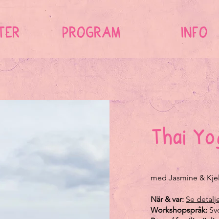
TER
PROGRAM
INFO
Thai Yo
med Jasmine & Kjel
När & var:
Se detalj
Workshopspråk:
Sve