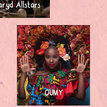
ryd Allstars
OUMY