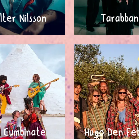
lter Nilsson
Tarabban
 Cumbinate
Hugo Den F