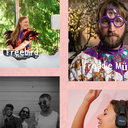
J Freebird
Freddie Mü