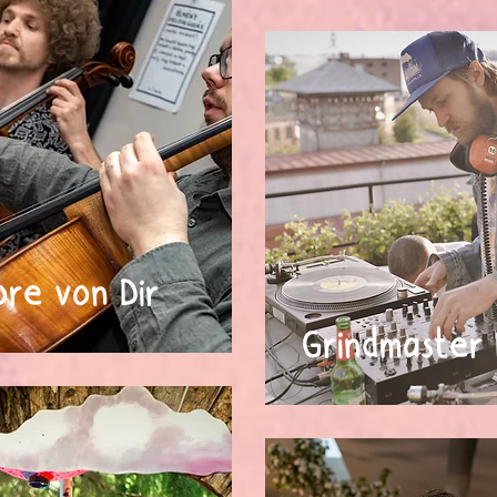
re von Dir
Grindmaster 