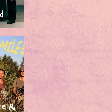
d
ete &