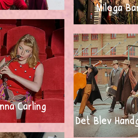
Milega Ba
nna Carling
Det Blev Hand