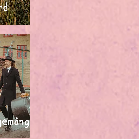
nd
gemäng